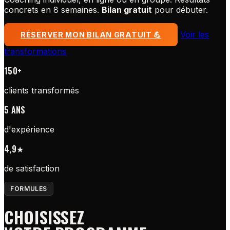
concrets en 8 semaines.
Bilan gratuit
pour débuter.
Voir les
RÉSERVER MON BILAN GRATUIT 💪
transformations
150+
clients transformés
5 ANS
d'expérience
4,9★
de satisfaction
FORMULES
CHOISISSEZ