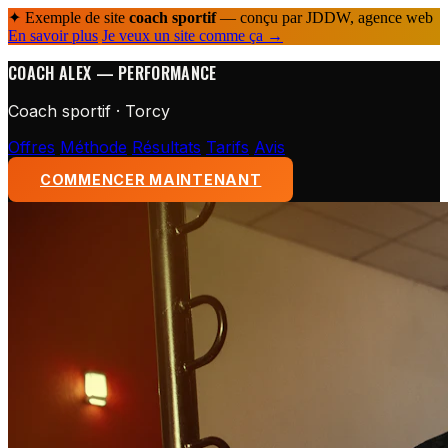
✦ Exemple de site
coach sportif
— conçu par JDDW, agence web
En savoir plus
Je veux un site comme ça →
COACH ALEX — PERFORMANCE
Coach sportif · Torcy
Offres
Méthode
Résultats
Tarifs
Avis
COMMENCER MAINTENANT