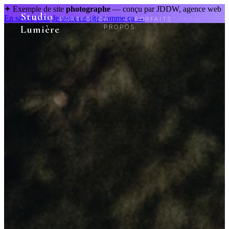
✦ Exemple de site
photographe
— conçu par JDDW, agence web
Studio
En savoir plus
Je veux un site comme ça →
PORTFOLIO
À
FORFAITS
CONTACT
Lumière
PROPOS