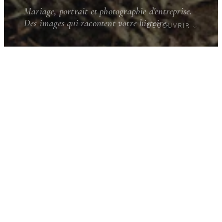
Mariage, portrait et photographie d'entreprise.
Des images qui racontent votre histoire.
DÉCOUVRIR ↓
Mariage
Chaque mariage est unique. Je capture les
émotions vraies, les regards complices, les
moments entre les moments.