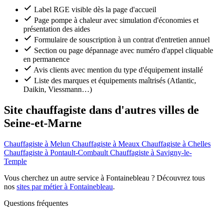
Label RGE visible dès la page d'accueil
Page pompe à chaleur avec simulation d'économies et
présentation des aides
Formulaire de souscription à un contrat d'entretien annuel
Section ou page dépannage avec numéro d'appel cliquable
en permanence
Avis clients avec mention du type d'équipement installé
Liste des marques et équipements maîtrisés (Atlantic,
Daikin, Viessmann…)
Site chauffagiste dans d'autres villes de
Seine-et-Marne
Chauffagiste à Melun
Chauffagiste à Meaux
Chauffagiste à Chelles
Chauffagiste à Pontault-Combault
Chauffagiste à Savigny-le-
Temple
Vous cherchez un autre service à Fontainebleau ? Découvrez tous
nos
sites par métier à Fontainebleau
.
Questions fréquentes