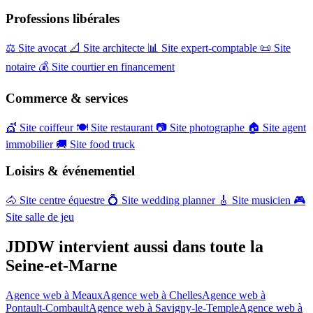
Professions libérales
⚖️
Site avocat
📐
Site architecte
📊
Site expert-comptable
📜
Site
notaire
💰
Site courtier en financement
Commerce & services
💇
Site coiffeur
🍽️
Site restaurant
📷
Site photographe
🏠
Site agent
immobilier
🚚
Site food truck
Loisirs & événementiel
🐴
Site centre équestre
💍
Site wedding planner
🎸
Site musicien
🎮
Site salle de jeu
JDDW intervient aussi dans toute la
Seine-et-Marne
Agence web à Meaux
Agence web à Chelles
Agence web à
Pontault-Combault
Agence web à Savigny-le-Temple
Agence web à