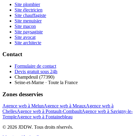
Site plombier
Site électricien
Site chauffagiste
Site menuisier
Site maçon
Site paysagiste
Site avocat
Site architecte
Contact
Formulaire de contact
Devis gratuit sous 24h
Champdeuil (77390)
Seine-et-Marne · Toute la France
Zones desservies
Agence web à Melun
Agence web à Meaux
Agence web à
Chelles
Agence web à Pontault-Combault
Agence web à Savigny-le-
Temple
Agence web à Fontainebleau
© 2026 JDDW. Tous droits réservés.