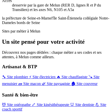
Accès
desservie par la gare de Melun (RER D, lignes R et P du
Transilien) et les axes N6, N105 et A5a
la préfecture de Seine-et-Marne
l'île Saint-Étienne
la collégiale Notre-
Dame
les bords de Seine
Sites par métier à Melun
Un site pensé pour votre activité
Découvrez nos pages dédiées : chaque métier a ses codes et ses
attentes, à Melun comme ailleurs.
Artisanat & BTP
🔧
Site plombier
⚡
Site électricien
🔥
Site chauffagiste
🪚
Site
menuisier
🧱
Site maçon
🌿
Site paysagiste
🏚️
Site couvreur
Santé & bien-être
💆
Site ostéopathe
🦴
Site kinésithérapeute
🦷
Site dentiste
💪
Site
coach sportif