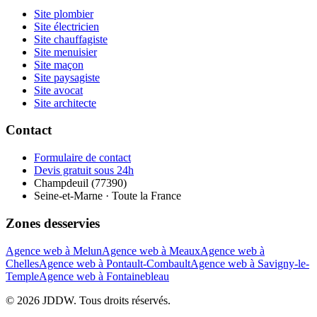
Site plombier
Site électricien
Site chauffagiste
Site menuisier
Site maçon
Site paysagiste
Site avocat
Site architecte
Contact
Formulaire de contact
Devis gratuit sous 24h
Champdeuil (77390)
Seine-et-Marne · Toute la France
Zones desservies
Agence web à Melun
Agence web à Meaux
Agence web à
Chelles
Agence web à Pontault-Combault
Agence web à Savigny-le-
Temple
Agence web à Fontainebleau
© 2026 JDDW. Tous droits réservés.