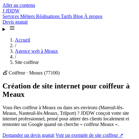
Aller au contenu
J
JDDW
Services
Métiers
Réalisations
Tarifs
Blog
À propos
Devis gratuit
Accueil
/
Agence web à Meaux
/
Site coiffeur
💇
Coiffeur · Meaux (77100)
Création de site internet pour coiffeur à
Meaux
Vous êtes coiffeur à Meaux ou dans ses environs (Mareuil-lès-
Meaux, Nanteuil-lès-Meaux, Trilport) ? JDDW conçoit votre site
internet professionnel, pensé pour attirer des clients localement et
remonter sur Google quand on cherche « coiffeur Meaux ».
Demander un devis gratuit
Voir un exemple de site coiffeur ↗