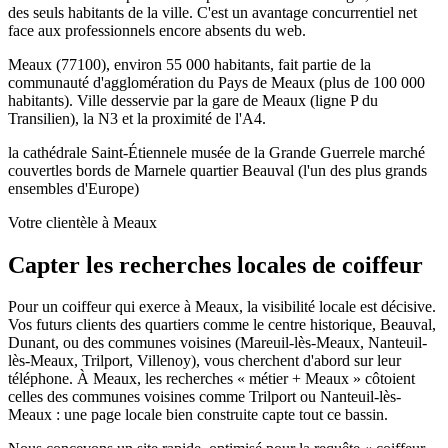
des seuls habitants de la ville. C'est un avantage concurrentiel net
face aux professionnels encore absents du web.
Meaux (77100), environ 55 000 habitants, fait partie de la
communauté d'agglomération du Pays de Meaux (plus de 100 000
habitants). Ville desservie par la gare de Meaux (ligne P du
Transilien), la N3 et la proximité de l'A4.
la cathédrale Saint-Étienne
le musée de la Grande Guerre
le marché
couvert
les bords de Marne
le quartier Beauval (l'un des plus grands
ensembles d'Europe)
Votre clientèle à Meaux
Capter les recherches locales de coiffeur
Pour un coiffeur qui exerce à Meaux, la visibilité locale est décisive.
Vos futurs clients des quartiers comme le centre historique, Beauval,
Dunant, ou des communes voisines (Mareuil-lès-Meaux, Nanteuil-
lès-Meaux, Trilport, Villenoy), vous cherchent d'abord sur leur
téléphone. À Meaux, les recherches « métier + Meaux » côtoient
celles des communes voisines comme Trilport ou Nanteuil-lès-
Meaux : une page locale bien construite capte tout ce bassin.