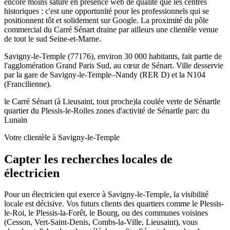
encore moins saturé en présence web de qualité que les centres
historiques : c'est une opportunité pour les professionnels qui se
positionnent tôt et solidement sur Google. La proximité du pôle
commercial du Carré Sénart draine par ailleurs une clientèle venue
de tout le sud Seine-et-Marne.
Savigny-le-Temple (77176), environ 30 000 habitants, fait partie de
l'agglomération Grand Paris Sud, au cœur de Sénart. Ville desservie
par la gare de Savigny-le-Temple–Nandy (RER D) et la N104
(Francilienne).
le Carré Sénart (à Lieusaint, tout proche)
la coulée verte de Sénart
le
quartier du Plessis-le-Roi
les zones d'activité de Sénart
le parc du
Lunain
Votre clientèle à Savigny-le-Temple
Capter les recherches locales de
électricien
Pour un électricien qui exerce à Savigny-le-Temple, la visibilité
locale est décisive. Vos futurs clients des quartiers comme le Plessis-
le-Roi, le Plessis-la-Forêt, le Bourg, ou des communes voisines
(Cesson, Vert-Saint-Denis, Combs-la-Ville, Lieusaint), vous