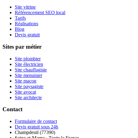
Site vitrine
Référencement SEO local
Tarifs
Réalisations
Blog
Devis gratuit
Sites par métier
Site plombier
Site électricien
Site chauffagiste
Site menuisier
Site maçon
Site paysagiste
Site avocat
Site architecte
Contact
Formulaire de contact
Devis gratuit sous 24h
Champdeuil (77390)
Seine-et-Marne · Toute la France