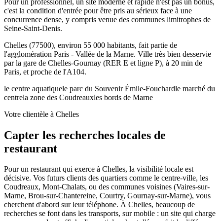
Pour un professionnel, un site moderne et rapide n'est pas un bonus,
c'est la condition d'entrée pour être pris au sérieux face à une
concurrence dense, y compris venue des communes limitrophes de
Seine-Saint-Denis.
Chelles (77500), environ 55 000 habitants, fait partie de
l'agglomération Paris - Vallée de la Marne. Ville très bien desservie
par la gare de Chelles-Gournay (RER E et ligne P), à 20 min de
Paris, et proche de l'A104.
le centre aquatique
le parc du Souvenir Émile-Fouchard
le marché du
centre
la zone des Coudreaux
les bords de Marne
Votre clientèle à Chelles
Capter les recherches locales de
restaurant
Pour un restaurant qui exerce à Chelles, la visibilité locale est
décisive. Vos futurs clients des quartiers comme le centre-ville, les
Coudreaux, Mont-Chalats, ou des communes voisines (Vaires-sur-
Marne, Brou-sur-Chantereine, Courtry, Gournay-sur-Marne), vous
cherchent d'abord sur leur téléphone. À Chelles, beaucoup de
recherches se font dans les transports, sur mobile : un site qui charge