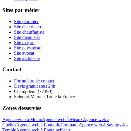
Sites par métier
Site plombier
Site électricien
Site chauffagiste
Site menuisier
Site maçon
Site paysagiste
Site avocat
Site architecte
Contact
Formulaire de contact
Devis gratuit sous 24h
Champdeuil (77390)
Seine-et-Marne · Toute la France
Zones desservies
Agence web à Melun
Agence web à Meaux
Agence web à
Chelles
Agence web à Pontault-Combault
Agence web à Savigny-le-
Temple
Agence web à Fontainebleau