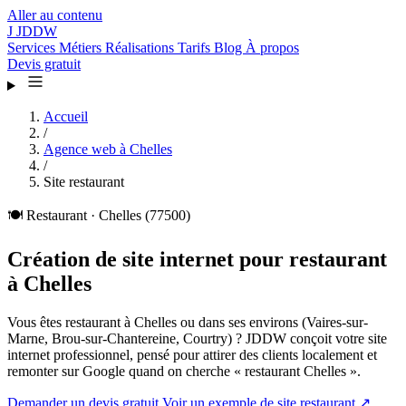
Aller au contenu
J
JDDW
Services
Métiers
Réalisations
Tarifs
Blog
À propos
Devis gratuit
Accueil
/
Agence web à Chelles
/
Site restaurant
🍽️
Restaurant · Chelles (77500)
Création de site internet pour restaurant
à Chelles
Vous êtes restaurant à Chelles ou dans ses environs (Vaires-sur-
Marne, Brou-sur-Chantereine, Courtry) ? JDDW conçoit votre site
internet professionnel, pensé pour attirer des clients localement et
remonter sur Google quand on cherche « restaurant Chelles ».
Demander un devis gratuit
Voir un exemple de site restaurant ↗