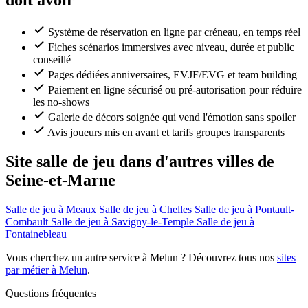
doit avoir
Système de réservation en ligne par créneau, en temps réel
Fiches scénarios immersives avec niveau, durée et public
conseillé
Pages dédiées anniversaires, EVJF/EVG et team building
Paiement en ligne sécurisé ou pré-autorisation pour réduire
les no-shows
Galerie de décors soignée qui vend l'émotion sans spoiler
Avis joueurs mis en avant et tarifs groupes transparents
Site salle de jeu dans d'autres villes de
Seine-et-Marne
Salle de jeu à Meaux
Salle de jeu à Chelles
Salle de jeu à Pontault-
Combault
Salle de jeu à Savigny-le-Temple
Salle de jeu à
Fontainebleau
Vous cherchez un autre service à Melun ? Découvrez tous nos
sites
par métier à Melun
.
Questions fréquentes