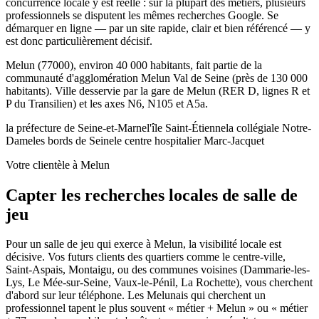
concurrence locale y est réelle : sur la plupart des métiers, plusieurs
professionnels se disputent les mêmes recherches Google. Se
démarquer en ligne — par un site rapide, clair et bien référencé — y
est donc particulièrement décisif.
Melun (77000), environ 40 000 habitants, fait partie de la
communauté d'agglomération Melun Val de Seine (près de 130 000
habitants). Ville desservie par la gare de Melun (RER D, lignes R et
P du Transilien) et les axes N6, N105 et A5a.
la préfecture de Seine-et-Marne
l'île Saint-Étienne
la collégiale Notre-
Dame
les bords de Seine
le centre hospitalier Marc-Jacquet
Votre clientèle à Melun
Capter les recherches locales de salle de
jeu
Pour un salle de jeu qui exerce à Melun, la visibilité locale est
décisive. Vos futurs clients des quartiers comme le centre-ville,
Saint-Aspais, Montaigu, ou des communes voisines (Dammarie-les-
Lys, Le Mée-sur-Seine, Vaux-le-Pénil, La Rochette), vous cherchent
d'abord sur leur téléphone. Les Melunais qui cherchent un
professionnel tapent le plus souvent « métier + Melun » ou « métier