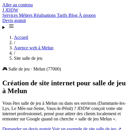
Aller au contenu
J
JDDW
Services
Métiers
Réalisations
Tarifs
Blog
À propos
Devis gratuit
Accueil
/
Agence web à Melun
/
Site salle de jeu
🎮
Salle de jeu · Melun (77000)
Création de site internet pour salle de jeu
à Melun
Vous êtes salle de jeu à Melun ou dans ses environs (Dammarie-les-
Lys, Le Mée-sur-Seine, Vaux-le-Pénil) ? JDDW conçoit votre site
internet professionnel, pensé pour attirer des clients localement et
remonter sur Google quand on cherche « salle de jeu Melun ».
Demander un devis gratuit
Voir un exemple de site salle de jeu ↗