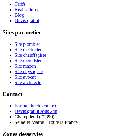
Tarifs
Réalisations
Blog
Devis gratuit
Sites par métier
Site plombier
Site électricien
Site chauffagiste
Site menuisier
Site maçon
Site paysagiste
Site avocat
Site architecte
Contact
Formulaire de contact
Devis gratuit sous 24h
Champdeuil (77390)
Seine-et-Marne · Toute la France
Zones desservies