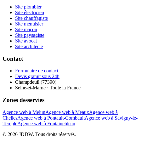
Site plombier
Site électricien
Site chauffagiste
Site menuisier
Site maçon
Site paysagiste
Site avocat
Site architecte
Contact
Formulaire de contact
Devis gratuit sous 24h
Champdeuil (77390)
Seine-et-Marne · Toute la France
Zones desservies
Agence web à Melun
Agence web à Meaux
Agence web à
Chelles
Agence web à Pontault-Combault
Agence web à Savigny-le-
Temple
Agence web à Fontainebleau
© 2026 JDDW. Tous droits réservés.