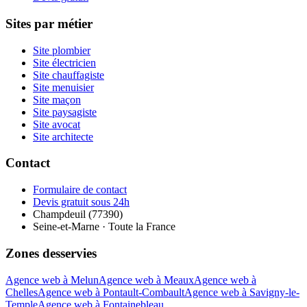
Sites par métier
Site plombier
Site électricien
Site chauffagiste
Site menuisier
Site maçon
Site paysagiste
Site avocat
Site architecte
Contact
Formulaire de contact
Devis gratuit sous 24h
Champdeuil (77390)
Seine-et-Marne · Toute la France
Zones desservies
Agence web à Melun
Agence web à Meaux
Agence web à
Chelles
Agence web à Pontault-Combault
Agence web à Savigny-le-
Temple
Agence web à Fontainebleau