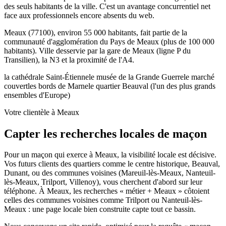
des seuls habitants de la ville. C'est un avantage concurrentiel net
face aux professionnels encore absents du web.
Meaux (77100), environ 55 000 habitants, fait partie de la
communauté d'agglomération du Pays de Meaux (plus de 100 000
habitants). Ville desservie par la gare de Meaux (ligne P du
Transilien), la N3 et la proximité de l'A4.
la cathédrale Saint-Étienne
le musée de la Grande Guerre
le marché
couvert
les bords de Marne
le quartier Beauval (l'un des plus grands
ensembles d'Europe)
Votre clientèle à Meaux
Capter les recherches locales de maçon
Pour un maçon qui exerce à Meaux, la visibilité locale est décisive.
Vos futurs clients des quartiers comme le centre historique, Beauval,
Dunant, ou des communes voisines (Mareuil-lès-Meaux, Nanteuil-
lès-Meaux, Trilport, Villenoy), vous cherchent d'abord sur leur
téléphone. À Meaux, les recherches « métier + Meaux » côtoient
celles des communes voisines comme Trilport ou Nanteuil-lès-
Meaux : une page locale bien construite capte tout ce bassin.