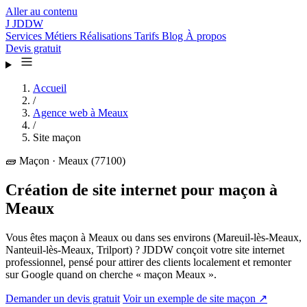
Aller au contenu
J
JDDW
Services
Métiers
Réalisations
Tarifs
Blog
À propos
Devis gratuit
Accueil
/
Agence web à Meaux
/
Site maçon
🧱
Maçon · Meaux (77100)
Création de site internet pour maçon à
Meaux
Vous êtes maçon à Meaux ou dans ses environs (Mareuil-lès-Meaux,
Nanteuil-lès-Meaux, Trilport) ? JDDW conçoit votre site internet
professionnel, pensé pour attirer des clients localement et remonter
sur Google quand on cherche « maçon Meaux ».
Demander un devis gratuit
Voir un exemple de site maçon ↗