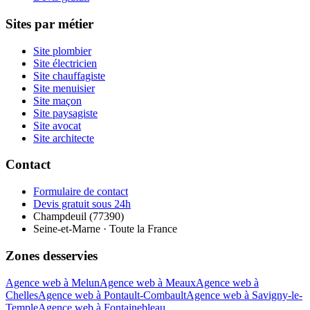
Sites par métier
Site plombier
Site électricien
Site chauffagiste
Site menuisier
Site maçon
Site paysagiste
Site avocat
Site architecte
Contact
Formulaire de contact
Devis gratuit sous 24h
Champdeuil (77390)
Seine-et-Marne · Toute la France
Zones desservies
Agence web à Melun
Agence web à Meaux
Agence web à
Chelles
Agence web à Pontault-Combault
Agence web à Savigny-le-
Temple
Agence web à Fontainebleau