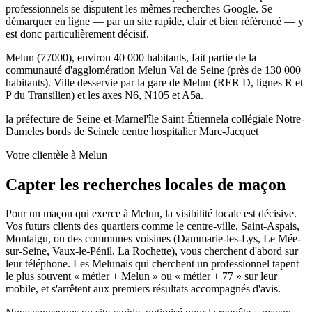
professionnels se disputent les mêmes recherches Google. Se
démarquer en ligne — par un site rapide, clair et bien référencé — y
est donc particulièrement décisif.
Melun (77000), environ 40 000 habitants, fait partie de la
communauté d'agglomération Melun Val de Seine (près de 130 000
habitants). Ville desservie par la gare de Melun (RER D, lignes R et
P du Transilien) et les axes N6, N105 et A5a.
la préfecture de Seine-et-Marne
l'île Saint-Étienne
la collégiale Notre-
Dame
les bords de Seine
le centre hospitalier Marc-Jacquet
Votre clientèle à Melun
Capter les recherches locales de maçon
Pour un maçon qui exerce à Melun, la visibilité locale est décisive.
Vos futurs clients des quartiers comme le centre-ville, Saint-Aspais,
Montaigu, ou des communes voisines (Dammarie-les-Lys, Le Mée-
sur-Seine, Vaux-le-Pénil, La Rochette), vous cherchent d'abord sur
leur téléphone. Les Melunais qui cherchent un professionnel tapent
le plus souvent « métier + Melun » ou « métier + 77 » sur leur
mobile, et s'arrêtent aux premiers résultats accompagnés d'avis.