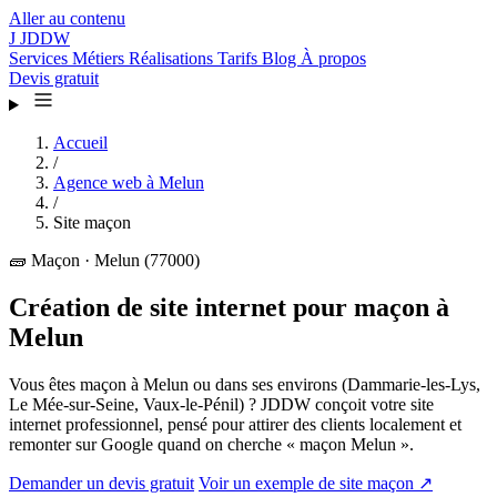
Aller au contenu
J
JDDW
Services
Métiers
Réalisations
Tarifs
Blog
À propos
Devis gratuit
Accueil
/
Agence web à Melun
/
Site maçon
🧱
Maçon · Melun (77000)
Création de site internet pour maçon à
Melun
Vous êtes maçon à Melun ou dans ses environs (Dammarie-les-Lys,
Le Mée-sur-Seine, Vaux-le-Pénil) ? JDDW conçoit votre site
internet professionnel, pensé pour attirer des clients localement et
remonter sur Google quand on cherche « maçon Melun ».
Demander un devis gratuit
Voir un exemple de site maçon ↗