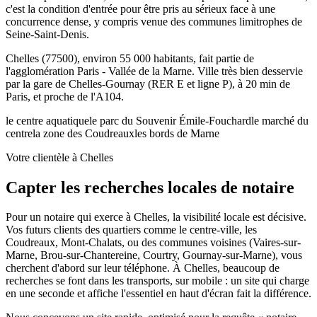
c'est la condition d'entrée pour être pris au sérieux face à une
concurrence dense, y compris venue des communes limitrophes de
Seine-Saint-Denis.
Chelles (77500), environ 55 000 habitants, fait partie de
l'agglomération Paris - Vallée de la Marne. Ville très bien desservie
par la gare de Chelles-Gournay (RER E et ligne P), à 20 min de
Paris, et proche de l'A104.
le centre aquatique
le parc du Souvenir Émile-Fouchard
le marché du
centre
la zone des Coudreaux
les bords de Marne
Votre clientèle à Chelles
Capter les recherches locales de notaire
Pour un notaire qui exerce à Chelles, la visibilité locale est décisive.
Vos futurs clients des quartiers comme le centre-ville, les
Coudreaux, Mont-Chalats, ou des communes voisines (Vaires-sur-
Marne, Brou-sur-Chantereine, Courtry, Gournay-sur-Marne), vous
cherchent d'abord sur leur téléphone. À Chelles, beaucoup de
recherches se font dans les transports, sur mobile : un site qui charge
en une seconde et affiche l'essentiel en haut d'écran fait la différence.