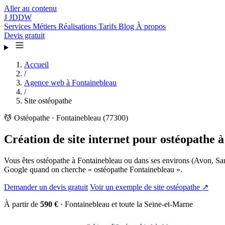
Aller au contenu
J
JDDW
Services
Métiers
Réalisations
Tarifs
Blog
À propos
Devis gratuit
Accueil
/
Agence web à Fontainebleau
/
Site ostéopathe
💆
Ostéopathe · Fontainebleau (77300)
Création de site internet pour ostéopathe 
Vous êtes ostéopathe à Fontainebleau ou dans ses environs (Avon, Samo
Google quand on cherche « ostéopathe Fontainebleau ».
Demander un devis gratuit
Voir un exemple de site ostéopathe ↗
À partir de
590 €
· Fontainebleau et toute la Seine-et-Marne