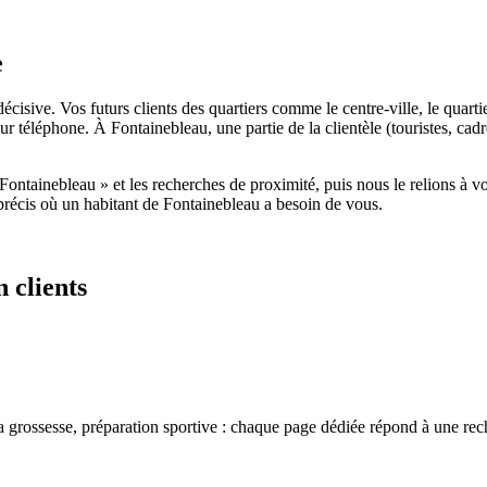
e
t décisive. Vos futurs clients des quartiers comme le centre-ville, le q
ur téléphone. À Fontainebleau, une partie de la clientèle (touristes, ca
ontainebleau » et les recherches de proximité, puis nous le relions à v
t précis où un habitant de Fontainebleau a besoin de vous.
n clients
rossesse, préparation sportive : chaque page dédiée répond à une reche