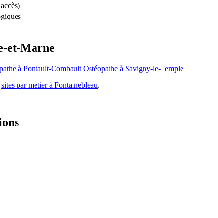
 accès)
ogiques
ne-et-Marne
pathe à Pontault-Combault
Ostéopathe à Savigny-le-Temple
s
sites par métier à Fontainebleau
.
ions